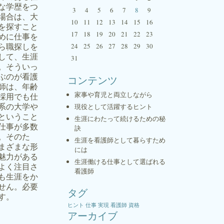
な学歴をつ
3
4
5
6
7
8
9
場合は、大
10
11
12
13
14
15
16
を探すこと
17
18
19
20
21
22
23
めに仕事を
ら職探しを
24
25
26
27
28
29
30
して、生涯
31
。そういっ
ぶのが看護
コンテンツ
師は、年齢
家事や育児と両立しながら
採用でも仕
系の大学や
現役として活躍するヒント
ということ
生涯にわたって続けるための秘
仕事が多数
訣
。そのた
生涯を看護師として暮らすため
まざまな形
には
魅力がある
生涯働ける仕事として選ばれる
よく注目さ
看護師
も生涯をか
せん。必要
タグ
す。
ヒント
仕事
実現
看護師
資格
アーカイブ