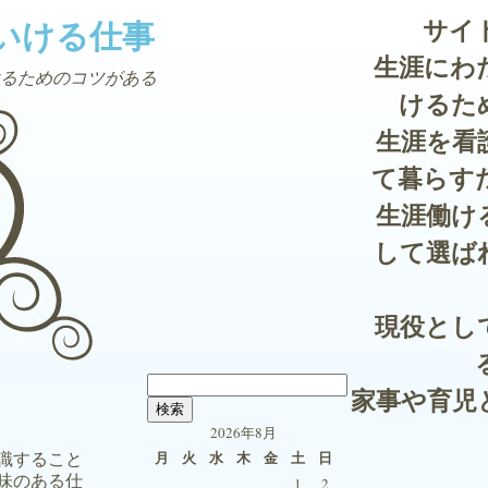
いける仕事
サイ
生涯にわ
るためのコツがある
けるた
生涯を看
て暮らす
生涯働け
して選ば
現役とし
検
家事や育児
索:
2026年8月
識すること
月
火
水
木
金
土
日
味のある仕
1
2