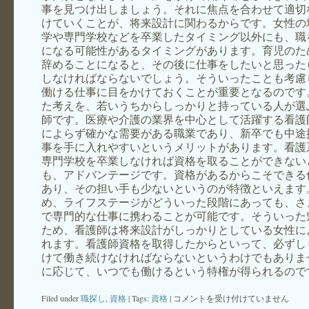
事を見つけ出しましょう。それに焦点を合わせて適切
けていくことが、将来設計に関わるからです。女性の
学や専門学校などを卒業したタイミング以外にも、職
になる可能性があるタイミングがあります。育児のた
辞めることになると、その後に仕事をしたいと思った
しなければならないでしょう。そういったことも考慮
働ける仕事に目をかけておくことが重要となるのです
た考えを、若いうちからしっかりと持っている人が選
師です。医療や介護の業界を中心として活躍する看護
によらず確かな需要がある職業であり、新卒でも中途
事を手に入れやすいというメリットがあります。看護
専門学校を卒業しなければ資格を取ることができない
も、アドバンテージです。資格があるからこそできる
あり、その担い手も少ないというのが特徴といえます
め、ライフステージがどういった段階にあっても、さ
で専門的な仕事に携わることが可能です。そういった
ため、看護師は将来設計がしっかりとしている女性に
れます。看護師資格を取得したからといって、必ずし
けて働き続けなければならないというわけでもありま
に応じて、いつでも働けるという特権が得られるので
生
Filed under
職探し
,
資格
| Tags:
資格
|
コメントを受け付けていません