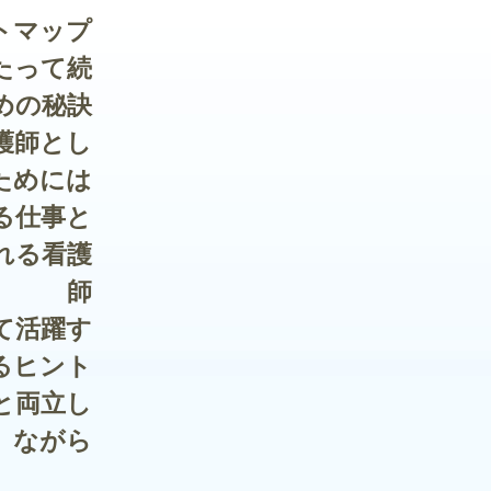
トマップ
たって続
めの秘訣
護師とし
ためには
る仕事と
れる看護
師
て活躍す
るヒント
と両立し
ながら