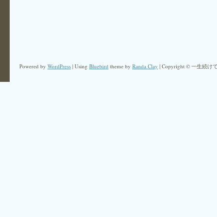
Powered by
WordPress
| Using
Bluebird
theme by
Randa Clay
| Copyright © 一生